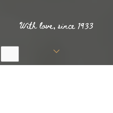
Home
Over ons
Blog
Echt tot rust komen in Hotel
Noordzee
In een wereld die steeds drukker en hectischer